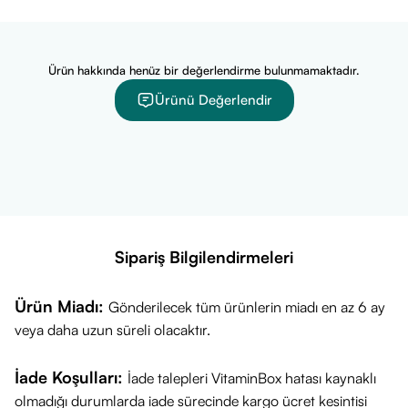
Tüm cilt tipleri için uygundur. Özellikle gözenek
görünümünden şikâyetçi olan ve daha aydınlık bir cilt
hedefleyen yetişkinler tarafından tercih edilebilir.
Ürün hakkında henüz bir değerlendirme bulunmamaktadır.
İçerik ve Öne Çıkan Özellikler:
Ürünü Değerlendir
Arındırıcı Formül
→ Cildi kir ve fazla yağdan temizlemeye
destek olabilir.
Gözenek Sıkılaştırıcı Etki
→ Daha pürüzsüz ve dengeli bir
görünüm sağlamaya katkı sunabilir.
Canlandırıcı Özellik
→ Cilde ferahlık hissi vererek canlı bir
görünümü destekleyebilir.
Sipariş Bilgilendirmeleri
Glow Etkisi
→ Aydınlık ve ışıltılı bir cilt görünümüne
yardımcı olabilir.
Ürün Miadı:
Gönderilecek tüm ürünlerin miadı en az 6 ay
veya daha uzun süreli olacaktır.
İade Koşulları:
İade talepleri VitaminBox hatası kaynaklı
olmadığı durumlarda iade sürecinde kargo ücret kesintisi