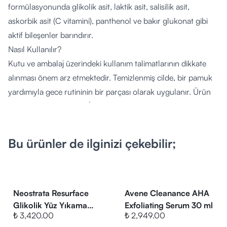
formülasyonunda glikolik asit, laktik asit, salisilik asit,
askorbik asit (C vitamini), panthenol ve bakır glukonat gibi
aktif bileşenler barındırır.
Nasıl Kullanılır?
Kutu ve ambalaj üzerindeki kullanım talimatlarının dikkate
alınması önem arz etmektedir. Temizlenmiş cilde, bir pamuk
yardımıyla gece rutininin bir parçası olarak uygulanır. Ürün
durulama gerektirmez. İçeriğindeki asitler nedeniyle
gündüzleri kullanımı esnasında veya ertesi gün mutlaka
güneş koruyucu uygulanması tavsiye edilir.
Bu ürünler de ilginizi çekebilir;
Kimler Kullanabilir?
Cildinde gözenek görünümü, düzensiz cilt tonu veya
yağlanma problemi olan bireylerin kullanımına uygundur.
Asit içerikli bir ürün olduğu için, kullanım öncesinde cildin
Neostrata Resurface
Avene Cleanance AHA
ürüne tepkisini ölçmek adına küçük bir bölgede yama testi
Glikolik Yüz Yıkama
Exfoliating Serum 30 ml
₺ 3,420.00
₺ 2,949.00
Köpüğü 125 ml
yapılması ve herhangi bir hassasiyet durumunda uzman