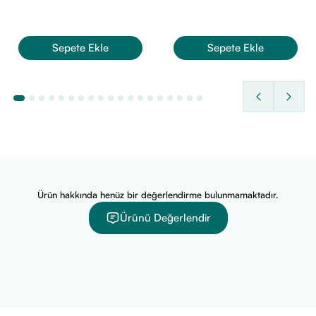
tavsiyesi alınması önerilir.
İçerik Listesi:
Sepete Ekle
Sepete Ekle
Aqua, Glycolic Acid, Phenethyl Alcohol, Propylene Glycol,
Panthenol, PPG-1-PEG-9 Lauryl Glycol Ether, Coceth-7,
Inulin, 1,2-Hexanediol, Parfum, Triethanolamine, PEG-40
Hydrogenated Castor Oil, Fructose, Tetrasodium EDTA,
Copper Gluconate, Citric Acid, Sodium Hyaluronate, Lactic
Acid, Ascorbic Acid, Malic Acid, Gluconic Acid,
Phenoxyethanol, Salicylic Acid, Tartaric Acid,
Ethylhexylglycerin.
Ürün hakkında henüz bir değerlendirme bulunmamaktadır.
Ürünü Değerlendir