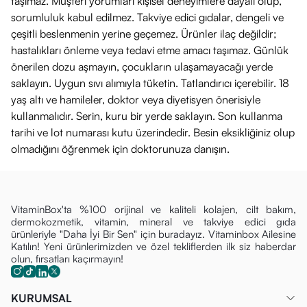
taşımaz. Müşteri yorumları kişisel deneyimlere dayalı olup,
sorumluluk kabul edilmez. Takviye edici gıdalar, dengeli ve
çeşitli beslenmenin yerine geçemez. Ürünler ilaç değildir;
hastalıkları önleme veya tedavi etme amacı taşımaz. Günlük
önerilen dozu aşmayın, çocukların ulaşamayacağı yerde
saklayın. Uygun sıvı alımıyla tüketin. Tatlandırıcı içerebilir. 18
yaş altı ve hamileler, doktor veya diyetisyen önerisiyle
kullanmalıdır. Serin, kuru bir yerde saklayın. Son kullanma
tarihi ve lot numarası kutu üzerindedir. Besin eksikliğiniz olup
olmadığını öğrenmek için doktorunuza danışın.
VitaminBox'ta %100 orijinal ve kaliteli kolajen, cilt bakım,
dermokozmetik, vitamin, mineral ve takviye edici gıda
ürünleriyle "Daha İyi Bir Sen" için buradayız. Vitaminbox Ailesine
Katılın! Yeni ürünlerimizden ve özel tekliflerden ilk siz haberdar
olun, fırsatları kaçırmayın!
KURUMSAL