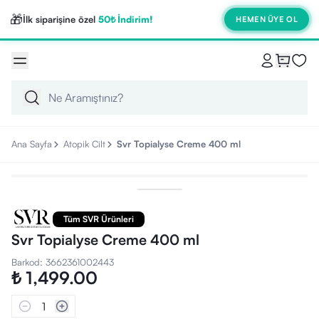
🎁
İlk siparişine özel
50₺ İndirim!
HEMEN ÜYE OL
Ana Sayfa
Atopik Cilt
Svr Topialyse Creme 400 ml
Tüm SVR Ürünleri
Svr Topialyse Creme 400 ml
Barkod
:
3662361002443
₺ 1,499.00
1