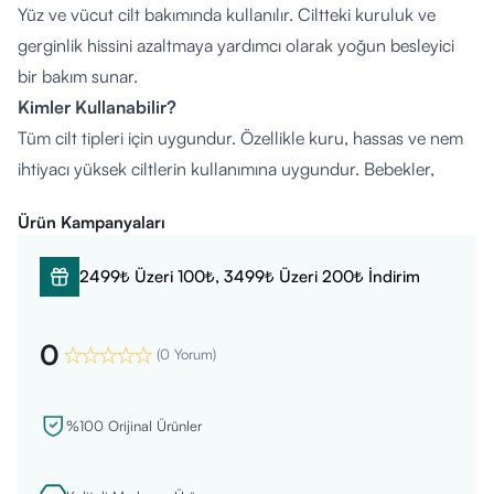
Yüz ve vücut cilt bakımında kullanılır. Ciltteki kuruluk ve
gerginlik hissini azaltmaya yardımcı olarak yoğun besleyici
bir bakım sunar.
Kimler Kullanabilir?
Tüm cilt tipleri için uygundur. Özellikle kuru, hassas ve nem
ihtiyacı yüksek ciltlerin kullanımına uygundur. Bebekler,
çocuklar ve yetişkinler tarafından güvenle kullanılabilir.
Ürün Kampanyaları
Kullanım Şekli
Temizlenmiş cilde, sabah ve/veya akşam nazikçe masaj
2499₺ Üzeri 100₺, 3499₺ Üzeri 200₺ İndirim
yaparak uygulanır. Yüz ve vücut kullanımına uygundur.
Ürün Bileşimi
0
Aqua (Purified Water), Paraffinum Liquidum (Mineral Oil),
(
0 Yorum
)
Cocos Nucifera (Coconut) Oil, Gossypum Herbaceum
(Cotton) Seed Oil, Petrolatum, C10-18 Triglycerides,
%100 Orijinal Ürünler
Glycerin, Hexyldecyl Stearate, Niacinamide, Orbignya
Oleifera Seed Oil, Sodium Polyacrylate, Saccharide