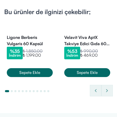
Bu ürünler de ilginizi çekebilir;
Ligone Berberis
Velavit Viva AptX
Vulgaris 60 Kapsül
Takviye Edici Gıda 60
Tablet (12/26 miadlı)
%
35
₺ 1,850.00
%
53
₺ 990.00
₺ 1,199.00
₺ 469.00
İndirim
İndirim
Sepete Ekle
Sepete Ekle