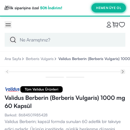
🎁
İlk siparişine özel
50₺ İndirim!
HEMEN ÜYE OL
Ana Sayfa
Berberis Vulgaris
Validus Berberin (Berberis Vulgaris) 10
Tüm Validus Ürünleri
Validus Berberin (Berberis Vulgaris) 1000 mg
60 Kapsül
Barkod
:
8684501985428
Validus Berberin; kapsül formda sunulan 60 adetlik bir takviye
edici gıdadır. Ürünün içeriğinde, günlük beslenme düzenini