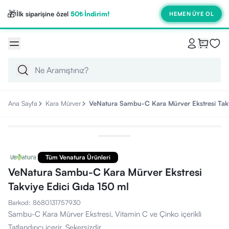
🎁
İlk siparişine özel
50₺ İndirim!
HEMEN ÜYE OL
Ana Sayfa
Kara Mürver
VeNatura Sambu-C Kara Mürver Ekstresi Takv
Tüm Venatura Ürünleri
VeNatura Sambu-C Kara Mürver Ekstresi
Takviye Edici Gıda 150 ml
Barkod
:
8680131757930
Sambu-C Kara Mürver Ekstresi, Vitamin C ve Çinko içerikli
Tatlandırıcı içerir. Şekersizdir.