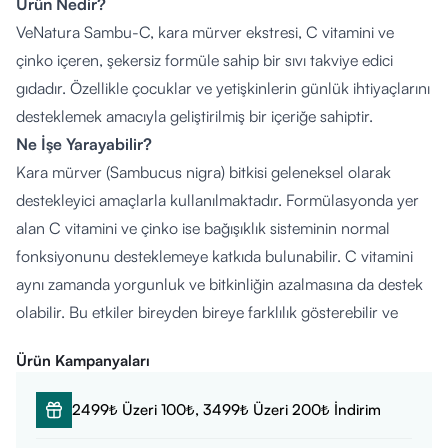
Ürün Nedir?
VeNatura Sambu-C, kara mürver ekstresi, C vitamini ve
çinko içeren, şekersiz formüle sahip bir sıvı takviye edici
gıdadır. Özellikle çocuklar ve yetişkinlerin günlük ihtiyaçlarını
desteklemek amacıyla geliştirilmiş bir içeriğe sahiptir.
Ne İşe Yarayabilir?
Kara mürver (Sambucus nigra) bitkisi geleneksel olarak
destekleyici amaçlarla kullanılmaktadır. Formülasyonda yer
alan C vitamini ve çinko ise bağışıklık sisteminin normal
fonksiyonunu desteklemeye katkıda bulunabilir. C vitamini
aynı zamanda yorgunluk ve bitkinliğin azalmasına da destek
olabilir. Bu etkiler bireyden bireye farklılık gösterebilir ve
ürün tedavi amacı taşımaz.
Ürün Kampanyaları
Nasıl Kullanılır?
4-10 yaş grubu çocuklar:
Günde 1-2 kez, 10 ml
2499₺ Üzeri 100₺, 3499₺ Üzeri 200₺ İndirim
11 yaş ve üzeri bireyler:
Günde 3-4 kez, 10 ml