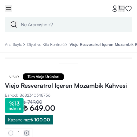
Ana Sayfa
Diyet ve Kilo Kontrolü
Viejo Resveratrol Içeren Mozambik 
Tüm Viejo Ürünleri
Viejo Resveratrol Içeren Mozambik Kahvesi
Barkod
:
8682340348756
₺ 749.00
%
13
₺ 649.00
İndirim
Kazancınız:
₺ 100.00
1