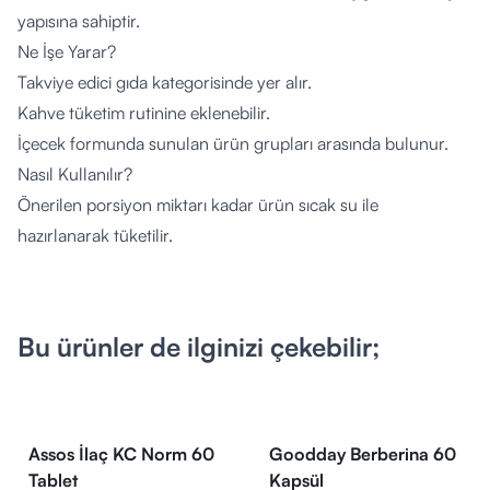
yapısına sahiptir.
Ne İşe Yarar?
Takviye edici gıda kategorisinde yer alır.
Kahve tüketim rutinine eklenebilir.
İçecek formunda sunulan ürün grupları arasında bulunur.
Nasıl Kullanılır?
Önerilen porsiyon miktarı kadar ürün sıcak su ile
hazırlanarak tüketilir.
Günlük tüketim alışkanlığına uygun şekilde kullanılabilir.
Tavsiye edilen porsiyon miktarı aşılmamalıdır.
Kimler Kullanabilir?
Bu ürünler de ilginizi çekebilir;
Kahve tüketen yetişkin bireyler.
İçecek form takviye edici gıdaları tercih edenler.
İçerik Listesi
Kahve
Assos İlaç KC Norm 60
Goodday Berberina 60
Resveratrol
Tablet
Kapsül