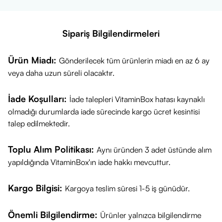
Aktif Bileşen
Miktar (1 Pufta)
%BRD*
Vitamin D3
(Kolekalsiferol)
25 µg
% 500
Sipariş Bilgilendirmeleri
*
BRD: Beslenme Referans Değeri
Diğer İçerikler:
Taşıyıcı: orta zincir trigliserit (MCT).
Ürün Miadı:
Gönderilecek tüm ürünlerin miadı en az 6 ay
Net Miktar:
20 ml (133 Puf).
veya daha uzun süreli olacaktır.
Öne Çıkan Özellikleri Nedir?
Yüksek Dozaj:
Her puf, yaklaşık
1000 IU
'ya karşılık gelen
İade Koşulları:
İade talepleri VitaminBox hatası kaynaklı
25 µg D Vitamini
desteği sunar.
olmadığı durumlarda iade sürecinde kargo ücret kesintisi
Sprey Formu:
Pratik ve hızlı kullanım imkânı sunan sprey
talep edilmektedir.
formundadır.
Temiz İçerik:
Koruyucu ve şeker ilavesi içermez
.
Toplu Alım Politikası:
Aynı üründen 3 adet üstünde alım
MCT Yağı Taşıyıcı:
Taşıyıcı olarak kullanılan MCT (orta zincir
yapıldığında VitaminBox'ın iade hakkı mevcuttur.
trigliserit) yağı, D vitamininin emilimini desteklemeye yardımcı
olabilir.
Kargo Bilgisi:
Kargoya teslim süresi 1-5 iş günüdür.
Çok Yönlü Destek:
Kemik, kas ve bağışıklık sisteminin
Önemli Bilgilendirme:
normal fonksiyonuna katkıda bulunmayı hedefler.
Ürünler yalnızca bilgilendirme