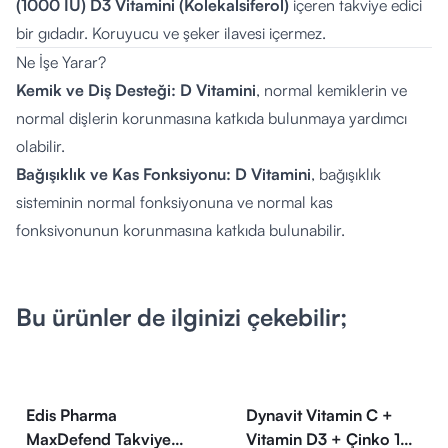
(1000 IU)
D3 Vitamini (Kolekalsiferol)
içeren takviye edici
bir gıdadır. Koruyucu ve şeker ilavesi içermez.
Ne İşe Yarar?
Kemik ve Diş Desteği:
D Vitamini
, normal kemiklerin ve
normal dişlerin korunmasına katkıda bulunmaya yardımcı
olabilir.
Bağışıklık ve Kas Fonksiyonu:
D Vitamini
, bağışıklık
sisteminin normal fonksiyonuna ve normal kas
fonksiyonunun korunmasına katkıda bulunabilir.
Kalsiyum Metabolizması:
D Vitamini
, kalsiyumun ve
fosforun normal emilimine/kullanımına ve normal kan
Bu ürünler de ilginizi çekebilir;
kalsiyum düzeyine katkıda bulunmaya destek olabilir.
Hücre Fonksiyonu:
D Vitamininin
hücre bölünmesinde
görevi vardır.
Yüksek Oran:
Her 1 puf, günlük D Vitamini Beslenme
Edis Pharma
Dynavit Vitamin C +
Referans Değerinin yüksek bir yüzdesini karşılamaya katkıda
MaxDefend Takviye
Vitamin D3 + Çinko 15