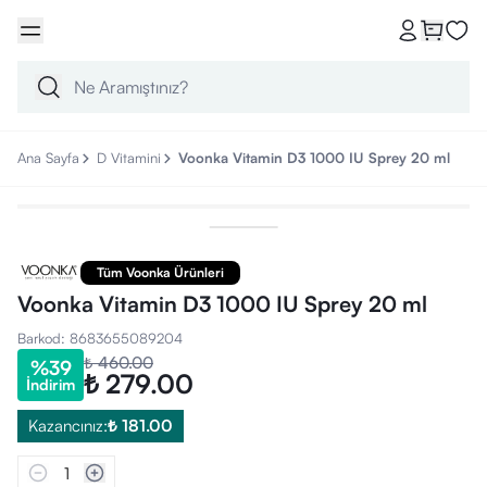
Ana Sayfa
D Vitamini
Voonka Vitamin D3 1000 IU Sprey 20 ml
Tüm Voonka Ürünleri
Voonka Vitamin D3 1000 IU Sprey 20 ml
Barkod
:
8683655089204
₺ 460.00
%
39
₺ 279.00
İndirim
Kazancınız:
₺ 181.00
1