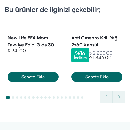
Kapsül formu yutmakta zorlanan bireyler
Bu ürünler de ilginizi çekebilir;
Meyve aromasıyla daha kolay tüketim arayanlar
İçerik Listesi ve Öne Çıkan Özellikleri:
Omega 3 yağ asitleri (EPA ve DHA)
Doğal karışık meyve aroması
New Life EFA Mom
Anti Omepro Krill Yağı
Şeker içermez
Takviye Edici Gıda 30
2x60 Kapsül
₺ 941.00
Kapsül
Sıvı formda, pratik kullanım
%
16
₺ 2,200.00
₺ 1,846.00
İndirim
150 ml şişe
Sepete Ekle
Sepete Ekle