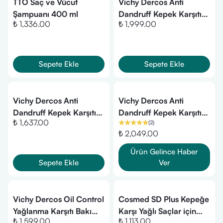
TTO Saç ve Vücut
Vichy Dercos Anti
Şampuanı 400 ml
Dandruff Kepek Karşıtı
₺ 1,336.00
₺ 1,999.00
Şampuan 200 ml -
Normal ve Yağlı Saçlar
Sepete Ekle
Sepete Ekle
Vichy Dercos Anti
Vichy Dercos Anti
Dandruff Kepek Karşıtı
Dandruff Kepek Karşıtı
₺ 1,637.00
(
2
)
Şampuan 390 ml -
Şampuan 500 ml -
₺ 2,049.00
Normal ve Yağlı Saçlar
Normal ve Yağlı Saçlar
Ürün Gelince Haber
Sepete Ekle
Ver
Vichy Dercos Oil Control
Cosmed SD Plus Kepeğe
Yağlanma Karşıtı Bakım
Karşı Yağlı Saçlar için
₺ 1,599.00
₺ 1,113.00