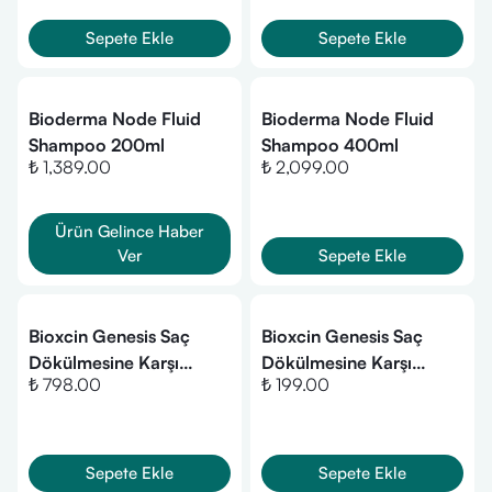
Sepete Ekle
Sepete Ekle
Bioderma Node Fluid
Bioderma Node Fluid
Shampoo 200ml
Shampoo 400ml
₺ 1,389.00
₺ 2,099.00
Ürün Gelince Haber
Ver
Sepete Ekle
Bioxcin Genesis Saç
Bioxcin Genesis Saç
Dökülmesine Karşı
Dökülmesine Karşı
₺ 798.00
₺ 199.00
Bitkisel Şampuan - Yağlı
Bitkisel Şampuan - Yağlı
Saçlar (3 Al 2 Öde-
Saçlar 300ml
900ml.)
Sepete Ekle
Sepete Ekle