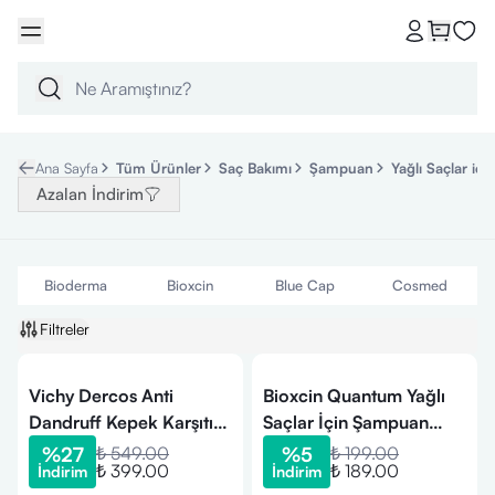
Ana Sayfa
Tüm Ürünler
Saç Bakımı
Şampuan
Yağlı Saçlar iç
Azalan İndirim
Bioderma
Bioxcin
Blue Cap
Cosmed
Filtreler
Vichy Dercos Anti
Bioxcin Quantum Yağlı
Dandruff Kepek Karşıtı
Saçlar İçin Şampuan
Şampuan 75 ml - Normal
300ml
%
27
₺ 549.00
%
5
₺ 199.00
₺ 399.00
₺ 189.00
İndirim
İndirim
ve Yağlı Saçlar