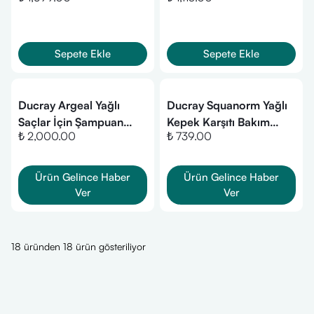
Şampuanı 200ml
Şampuan 200 ml
Sepete Ekle
Sepete Ekle
Ducray Argeal Yağlı
Ducray Squanorm Yağlı
Saçlar İçin Şampuan
Kepek Karşıtı Bakım
₺ 2,000.00
₺ 739.00
200 ml
Şampuanı 200 ml
Ürün Gelince Haber
Ürün Gelince Haber
Ver
Ver
18 üründen 18 ürün gösteriliyor