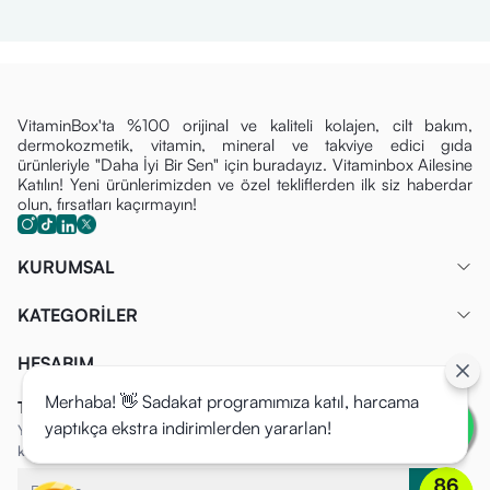
VitaminBox'ta %100 orijinal ve kaliteli kolajen, cilt bakım,
dermokozmetik, vitamin, mineral ve takviye edici gıda
ürünleriyle "Daha İyi Bir Sen" için buradayız. Vitaminbox Ailesine
Katılın! Yeni ürünlerimizden ve özel tekliflerden ilk siz haberdar
olun, fırsatları kaçırmayın!
KURUMSAL
KATEGORİLER
HESABIM
Merhaba! 👋 Sadakat programımıza katıl, harcama
Tüm Fırsatlardan İlk Siz Haberdar Olun!
yaptıkça ekstra indirimlerden yararlan!
Yeni ürünlerimizden ve özel tekliflerden ilk siz haberdar olun, fırsatları
kaçırmayın!