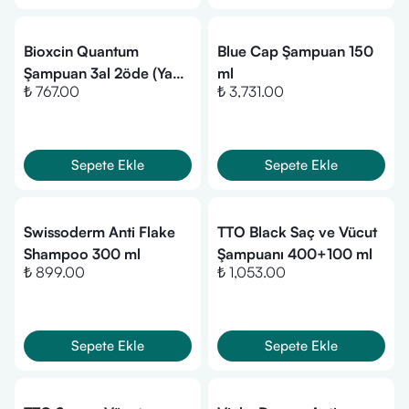
Bioxcin Quantum
Blue Cap Şampuan 150
Şampuan 3al 2öde (Yağlı
ml
₺ 767.00
₺ 3,731.00
Saçlar)
Sepete Ekle
Sepete Ekle
Swissoderm Anti Flake
TTO Black Saç ve Vücut
Shampoo 300 ml
Şampuanı 400+100 ml
₺ 899.00
₺ 1,053.00
Sepete Ekle
Sepete Ekle