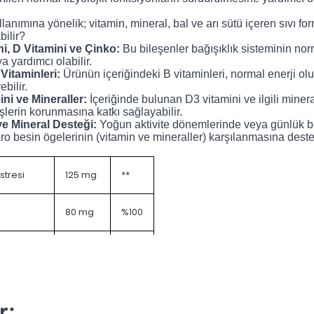
lanımına yönelik; vitamin, mineral, bal ve arı sütü içeren sıvı for
bilir?
i, D Vitamini ve Çinko:
Bu bileşenler bağışıklık sisteminin no
 yardımcı olabilir
.
Vitaminleri:
Ürünün içeriğindeki B vitaminleri, normal enerji o
ebilir
.
ni ve Mineraller:
İçeriğinde bulunan D3 vitamini ve ilgili minera
şlerin korunmasına katkı sağlayabilir
.
ve Mineral Desteği:
Yoğun aktivite dönemlerinde veya günlük 
ro besin ögelerinin (vitamin ve mineraller) karşılanmasına destek
stresi
125 mg
**
80 mg
%100
resi
50 mg
**
ı Ekstresi
50 mg
**
r;