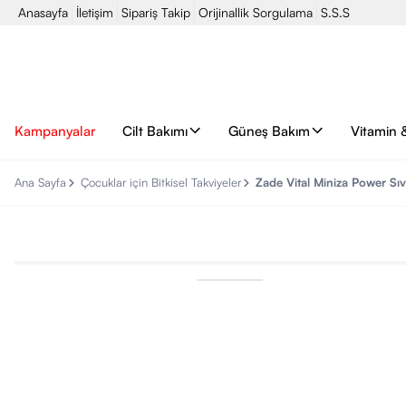
Anasayfa
İletişim
Sipariş Takip
Orijinallik Sorgulama
S.S.S
Kampanyalar
Cilt Bakımı
Güneş Bakım
Vitamin 
Ana Sayfa
Çocuklar için Bitkisel Takviyeler
Zade Vital Miniza Power Sıv