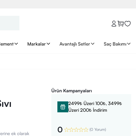
lement
Markalar
Avantajlı Setler
Saç Bakımı
Ürün Kampanyaları
ıvı
2499₺ Üzeri 100₺, 3499₺
Üzeri 200₺ İndirim
0
(
0 Yorum
)
erine ek olarak