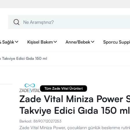
& Sağlık
Kişisel Bakım
Anne/Bebek
Sporcu Supp
ı Takviye Edici Gıda 150 ml
Tüm Zade Vital Ürünleri
Zade Vital Miniza Power S
Takviye Edici Gıda 150 ml
Barkod
:
8690712027253
Zade Vital Miniza Power, çocukların günlük beslenme rutinl