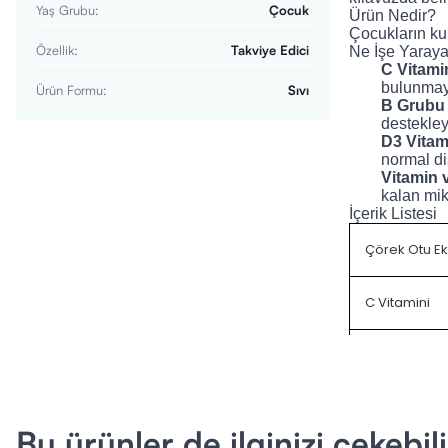
Yaş Grubu
:
Çocuk
Ürün Nedir?
Çocukların kul
Özellik
:
Takviye Edici
Ne İşe Yaraya
C Vitamin
bulunmaya
Ürün Formu
:
Sıvı
B Grubu 
destekley
D3 Vitami
normal di
Vitamin 
kalan mik
İçerik Listesi
Çörek Otu Ek
C Vitamini
Propolis Ekst
Zeytin Yaprağ
Bu ürünler de ilginizi çekebili