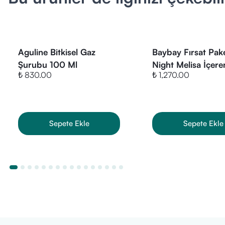
Karamürver E
Betaglukan 1,
Aguline Bitkisel Gaz
Baybay Fırsat Pake
Çinko
Şurubu 100 Ml
Night Melisa İçere
₺ 830.00
₺ 1,270.00
Damla 50 ml- Im
Selenyum
Kekik Meyan Aser
İçeren 150 ml
D Vitamini
Sepete Ekle
Sepete Ekle