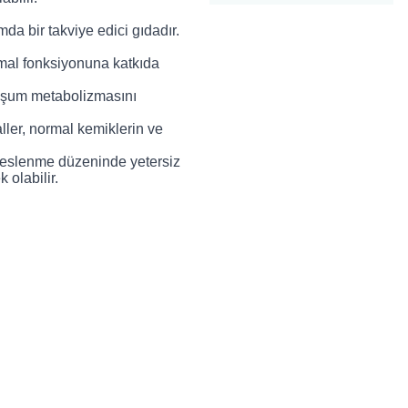
mda bir takviye edici gıdadır
.
rmal fonksiyonuna katkıda
luşum metabolizmasını
ller, normal kemiklerin ve
beslenme düzeninde yetersiz
 olabilir
.