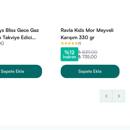
 Bliss Gece Gaz
Ravla Kids Mor Meyveli
 Takviye Edici
Karışım 330 gr
00
(
1
)
20 ml
%
12
₺ 839.00
₺ 735.00
İndirim
Sepete Ekle
Sepete Ekle