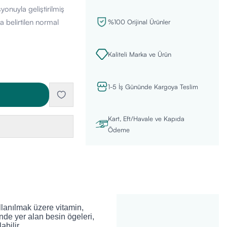
yonuyla geliştirilmiş
da belirtilen normal
%100 Orijinal Ürünler
Kaliteli Marka ve Ürün
1-5 İş Gününde Kargoya Teslim
Kart, Eft/Havale ve Kapıda
Ödeme
llanılmak üzere vitamin,
inde yer alan besin ögeleri,
abilir
.