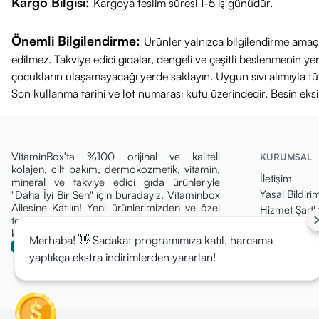
Kargo Bilgisi:
Kargoya teslim süresi 1-5 iş günüdür.
Önemli Bilgilendirme:
Ürünler yalnızca bilgilendirme amaçl
edilmez. Takviye edici gıdalar, dengeli ve çeşitli beslenmenin 
çocukların ulaşamayacağı yerde saklayın. Uygun sıvı alımıyla tüket
Son kullanma tarihi ve lot numarası kutu üzerindedir. Besin eks
VitaminBox'ta %100 orijinal ve kaliteli
KURUMSAL
kolajen, cilt bakım, dermokozmetik, vitamin,
İletişim
mineral ve takviye edici gıda ürünleriyle
Yasal Bildiri
"Daha İyi Bir Sen" için buradayız. Vitaminbox
Ailesine Katılın! Yeni ürünlerimizden ve özel
Hizmet Şartla
tekliflerden ilk siz haberdar olun, fırsatları
Gizlilik Politi
kaçırmayın!
Merhaba! 👋 Sadakat programımıza katıl, harcama
Para İade Pol
yaptıkça ekstra indirimlerden yararlan!
Kargo & Tesli
Mesafeli Sat