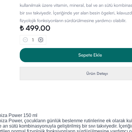
kullanılmak üzere vitamin, mineral, bal ve arı sütü kombinas
bir sıvı takviyedir. İçeriğinde yer alan besin ögeleri, kılavuz
fizyolojik fonksiyonların sürdürülmesine yardımcı olabilir.
₺ 499.00
1
Sepete Ekle
Ürün Detayı
niza Power 150 ml
niza Power, çocukların günlük beslenme rutinlerine ek olarak ku
e arı sütü kombinasyonuyla geliştirilmiş bir sıvı takviyedir.
İçeriğ
rtilen normal fizyolojik fonksiyonların sürdürülmesine yardımcı ol