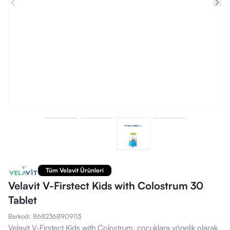
Tüm Velavit Ürünleri
Velavit V-Firstect Kids with Colostrum 30
Tablet
Barkod
:
8682368909113
Velavit V-Firstect Kids with Colostrum, çocuklara yönelik olarak