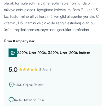
olarak formüle edilmiş çiğnenebilir tablet formunda bir
takviye edici gıdadır. İçeriğinde kolostrum, Beta Glukan 1,3-
1,6, fosfor minerali ve kara mürver gibi bileşenler yer alır. C
vitamini, D3 vitamini ve çinko ile zenginleştirilmiş olan bu
ürün, tropikal aroması sayesinde çocuklar tarafından
kolayca tüketilebilir. Şeker, soya, gluten, yapay aroma ve
Ürün Kampanyaları
renklendirici içermez.
Ne İşe Yarar?
2499₺ Üzeri 100₺, 3499₺ Üzeri 200₺ İndirim
Kolostrum, doğal bağışıklık bileşenleri içerebilen bir süt
5.0
salgısıdır ve çocukların genel beslenme desteği olarak
(
2 Yorum
)
değerlendirilebilir. Beta glukanlar bağışıklık sistemini
destekleyici etkilerle ilişkilendirilmektedir. C vitamini, D
%100 Orijinal Ürünler
vitamini ve çinko ise normal bağışıklık fonksiyonlarının
korunmasına katkı sağlayabilir. Kara mürver bitkisi,
Kaliteli Marka ve Ürün
geleneksel olarak vücut direncini destekleyici amaçlarla