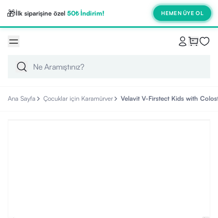
🎁
İlk siparişine özel
50₺ İndirim!
HEMEN ÜYE OL
Ana Sayfa
Çocuklar için Karamürver
Velavit V-Firstect Kids with Colo