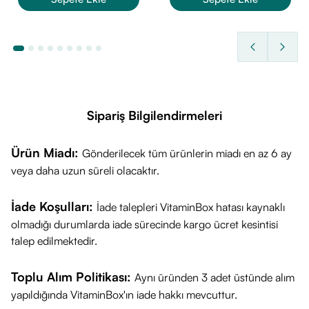
Kolostrum, Beta Glukan (1,3-1,6), Fosfor minerali, Kara
Mürver ekstresi, C vitamini, D3 vitamini ve çinko
içermektedir. Tropikal aromalıdır. Soya, gluten, yapay aroma
ve renklendirici içermez. Şeker ilavesi bulunmamaktadır.
Öne Çıkan Özellikleri Nelerdir?
Çocuklara yönelik özel formülasyona sahip olması, çiğneme
Sipariş Bilgilendirmeleri
tablet formuyla kolay tüketim sunması, şeker ve yapay katkı
maddeleri içermemesi ürünün öne çıkan özellikleri
Ürün Miadı:
Gönderilecek tüm ürünlerin miadı en az 6 ay
arasındadır. Kolostrum, beta glukan ve kara mürver gibi
veya daha uzun süreli olacaktır.
içeriklerin bir arada bulunmasıyla dikkat çeker.
İade Koşulları:
İade talepleri VitaminBox hatası kaynaklı
olmadığı durumlarda iade sürecinde kargo ücret kesintisi
talep edilmektedir.
Toplu Alım Politikası:
Aynı üründen 3 adet üstünde alım
yapıldığında VitaminBox'ın iade hakkı mevcuttur.