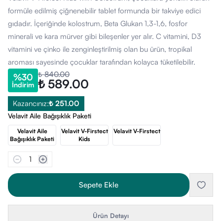
formüle edilmiş çiğnenebilir tablet formunda bir takviye edici
gıdadır. İçeriğinde kolostrum, Beta Glukan 1,3-1,6, fosfor
minerali ve kara mürver gibi bileşenler yer alır. C vitamini, D3
vitamini ve çinko ile zenginleştirilmiş olan bu ürün, tropikal
aroması sayesinde çocuklar tarafından kolayca tüketilebilir.
₺ 840.00
%
30
₺ 589.00
İndirim
Kazancınız:
₺ 251.00
Velavit Aile Bağışıklık Paketi
Velavit Aile
Velavit V-Firstect
Velavit V-Firstect
Bağışıklık Paketi
Kids
1
Sepete Ekle
Ürün Detayı