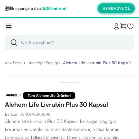
🎁
İlk siparişine özel
50₺ İndirim!
HEMEN ÜYE OL
Ana Sayfa
Karaciğer Sağlığı
Alchem Life Livrubin Plus 30 Kapsül
Tüm AlchemLife Ürünleri
Alchem Life Livrubin Plus 30 Kapsül
Barkod
:
7640178390898
Alchem Life Livrubin Plus 30 Kapsül, karaciğer sağlığını
korumak ve detoks sürecini desteklemek için tasarlanmış
premium bir bitkisel takviyedir. Deve dikeni ve zerdeçalın