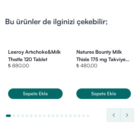
eden kullanıcılar
Bu ürünler de ilginizi çekebilir;
Leeroy Artıchoke&Mılk
Natures Bounty Milk
Thıstle 120 Tablet
Thisle 175 mg Takviye
₺ 880.00
₺ 480.00
Edici Gıda 50 Kapsül
Sepete Ekle
Sepete Ekle