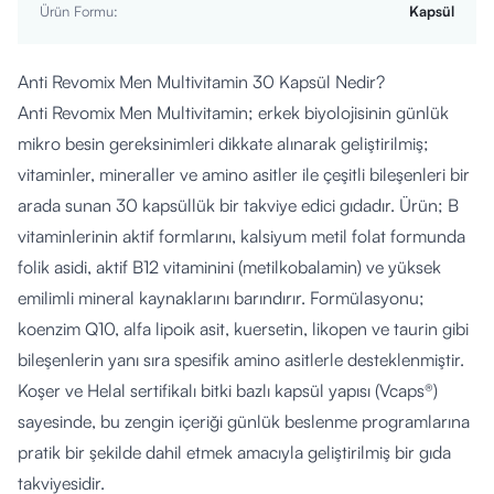
Ürün Formu
:
Kapsül
Anti Revomix Men Multivitamin 30 Kapsül Nedir?
Anti Revomix Men Multivitamin; erkek biyolojisinin günlük
mikro besin gereksinimleri dikkate alınarak geliştirilmiş;
vitaminler, mineraller ve amino asitler ile çeşitli bileşenleri bir
arada sunan 30 kapsüllük bir takviye edici gıdadır. Ürün; B
vitaminlerinin aktif formlarını, kalsiyum metil folat formunda
folik asidi, aktif B12 vitaminini (metilkobalamin) ve yüksek
emilimli mineral kaynaklarını barındırır. Formülasyonu;
koenzim Q10, alfa lipoik asit, kuersetin, likopen ve taurin gibi
bileşenlerin yanı sıra spesifik amino asitlerle desteklenmiştir.
Koşer ve Helal sertifikalı bitki bazlı kapsül yapısı (Vcaps®)
sayesinde, bu zengin içeriği günlük beslenme programlarına
pratik bir şekilde dahil etmek amacıyla geliştirilmiş bir gıda
takviyesidir.