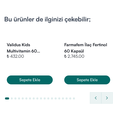
Likopen:
1 mg
(BRD: Beslenme Referans Değeri)
Bu ürünler de ilginizi çekebilir;
Validus Kids
Farmafem İlaç Fertinol
Multivitamin 60
60 Kapsül
₺ 432.00
₺ 2,745.00
Gummies
Sepete Ekle
Sepete Ekle