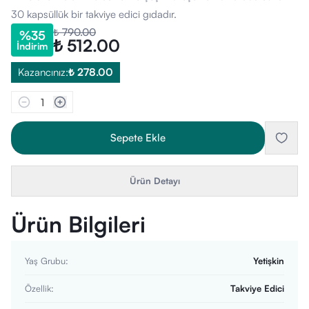
30 kapsüllük bir takviye edici gıdadır.
₺ 790.00
%
35
₺ 512.00
İndirim
Kazancınız:
₺ 278.00
1
Sepete Ekle
Ürün Detayı
Ürün Bilgileri
Yaş Grubu
:
Yetişkin
Özellik
:
Takviye Edici