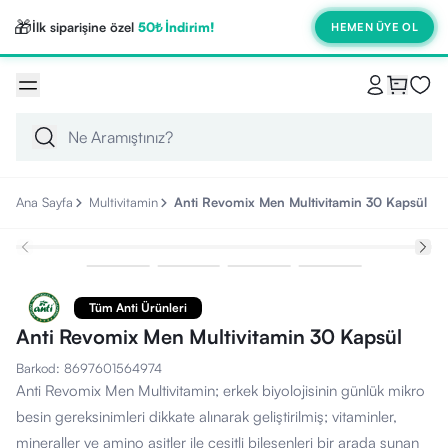
🎁
İlk siparişine özel
50₺ İndirim!
HEMEN ÜYE OL
Ana Sayfa
Multivitamin
Anti Revomix Men Multivitamin 30 Kapsül
Tüm Anti Ürünleri
Anti Revomix Men Multivitamin 30 Kapsül
Barkod
:
8697601564974
Anti Revomix Men Multivitamin; erkek biyolojisinin günlük mikro
besin gereksinimleri dikkate alınarak geliştirilmiş; vitaminler,
mineraller ve amino asitler ile çeşitli bileşenleri bir arada sunan