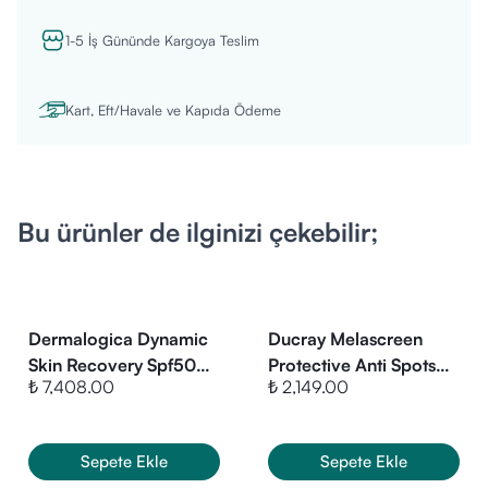
Titanyum Dioksit
1-5 İş Gününde Kargoya Teslim
Çinko Oksit
Sodium Hyaluronate (Hyalüronik Asit)
Gliserin
Kart, Eft/Havale ve Kapıda Ödeme
Tocopherol (E Vitamini)
Bu ürünler de ilginizi çekebilir;
Dermalogica Dynamic
Ducray Melascreen
Skin Recovery Spf50
Protective Anti Spots
₺ 7,408.00
₺ 2,149.00
50ml
Fluid Spf 50+ 50 ml
Sepete Ekle
Sepete Ekle