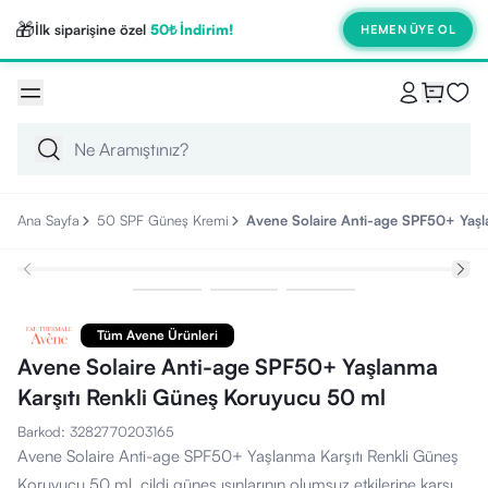
🎁
İlk siparişine özel
50₺ İndirim!
HEMEN ÜYE OL
Ana Sayfa
50 SPF Güneş Kremi
Avene Solaire Anti-age SPF50+ Yaşl
Tüm Avene Ürünleri
Avene Solaire Anti-age SPF50+ Yaşlanma
Karşıtı Renkli Güneş Koruyucu 50 ml
Barkod
:
3282770203165
Avene Solaire Anti-age SPF50+ Yaşlanma Karşıtı Renkli Güneş
Koruyucu 50 ml, cildi güneş ışınlarının olumsuz etkilerine karşı