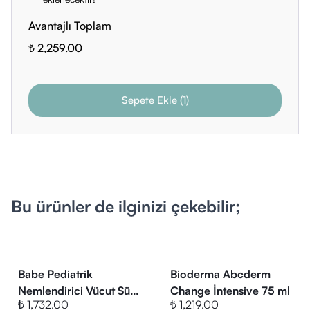
• Cholesterol
Avantajlı Toplam
• Carbomer
• Xanthan Gum
₺ 2,259.00
• Citric Acid
• Ceramide EOP
Sepete Ekle
(
1
)
• Fragrance (Parfum) [BI 735]
Bu ürünler de ilginizi çekebilir;
Babe Pediatrik
Bioderma Abcderm
Nemlendirici Vücut Sütü
Change İntensive 75 ml
₺ 1,732.00
₺ 1,219.00
500 ml