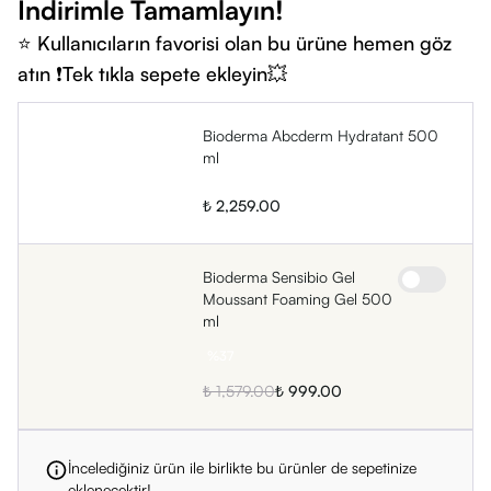
İndirimle Tamamlayın!
• Pentylene Glycol
⭐ Kullanıcıların favorisi olan bu ürüne hemen göz
• Hydroxyethyl Acrylate/Sodium Acryloyldimethyl Taurate
atın ❗Tek tıkla sepete ekleyin💥
Copolymer
• Acrylates/C10-30 Alkyl Acrylate Crosspolymer
• 1,2-Hexanediol
Bioderma Abcderm Hydratant 500
ml
• Caprylyl Glycol
• Sodium Citrate
₺ 2,259.00
• Sodium Lauroyl Lactylate
• Tocopherol
Bioderma Sensibio Gel
• Sodium Hydroxide
Moussant Foaming Gel 500
• Polysorbate 60
ml
• Sorbitan Isostearate
%
37
• Ceramide NP
₺ 1,579.00
₺ 999.00
• Ethylhexylglycerin
• Ceramide AP
İncelediğiniz ürün ile birlikte bu ürünler de sepetinize
• Phytosphingosine
eklenecektir!