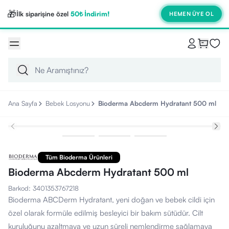
🎁
İlk siparişine özel
50₺ İndirim!
HEMEN ÜYE OL
Ana Sayfa
Bebek Losyonu
Bioderma Abcderm Hydratant 500 ml
Tüm Bioderma Ürünleri
Bioderma Abcderm Hydratant 500 ml
Barkod
:
3401353767218
Bioderma ABCDerm Hydratant, yeni doğan ve bebek cildi için
özel olarak formüle edilmiş besleyici bir bakım sütüdür. Cilt
kuruluğunu azaltmaya ve uzun süreli nemlendirme sağlamaya