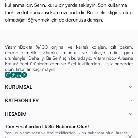
Cildi Nemlendirmeye ve Beslemeye Destek Olur:
Setin
kullanmalıdır. Serin, kuru bir yerde saklayın. Son kullanma
kremleri, cildi tek adımda beslemeye ve uzun süreli nem
tarihi ve lot numarası kutu üzerindedir. Besin eksikliğiniz olup
olmadığını öğrenmek için doktorunuza danışın.
sağlamaya katkıda bulunur.
Nasıl Kullanılır?
Gündüz Kremi (50 ml):
Sabah serumdan sonra veya tek
başına yüz ve boyun bölgesine uygulanır.
VitaminBox'ta %100 orijinal ve kaliteli kolajen, cilt bakım,
dermokozmetik, vitamin, mineral ve takviye edici gıda
Gece Kremi (15 ml):
Akşam serumdan sonra veya tek
ürünleriyle "Daha İyi Bir Sen" için buradayız. Vitaminbox Ailesine
Katılın! Yeni ürünlerimizden ve özel tekliflerden ilk siz haberdar
başına yüz ve boyun bölgesine uygulanır.
olun, fırsatları kaçırmayın!
Göz Kremi (5 ml):
Sabah ve akşam göz ve dudak çevresine
uygulanır.
KURUMSAL
Ek Bilgi:
Serum sete dahilse (bazı setlerde 30 ml'lik serum
bulunur), sabah ve akşam kremden önce tüm yüze
KATEGORİLER
uygulanır.
HESABIM
İçeriği (Ana Bileşenler)
Caudalie Resveratrol-Lift serisinin temel aktif bileşenleri
Tüm Fırsatlardan İlk Siz Haberdar Olun!
şunlardır:
Yeni ürünlerimizden ve özel tekliflerden ilk siz haberdar olun, fırsatları