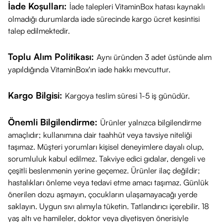
İade Koşulları:
%98 doğal türevli
İade talepleri VitaminBox hatası kaynaklı
olmadığı durumlarda iade sürecinde kargo ücret kesintisi
içeriklerle formüle
Temiz ve Etik Seçim:
talep edilmektedir.
Sürdürülebilir
edilmiştir,
Çevre bilincine uygun
Taahhüt
komedojenik değildir
bir bakım rutini sunar.
Toplu Alım Politikası:
Aynı üründen 3 adet üstünde alım
ve
Vegan
kullanıma
yapıldığında VitaminBox'ın iade hakkı mevcuttur.
uygundur.
Ne İşe Yarar?
Kargo Bilgisi:
Kargoya teslim süresi 1-5 iş günüdür.
Kırışıklık Görünümünü Azaltmaya Yardımcı Olur:
Resveratrol ve Vegan Kolajen içeriği sayesinde cildin kırışıklık
Önemli Bilgilendirme:
Ürünler yalnızca bilgilendirme
görünümünün hafiflemesine destekleyici rol oynayabilir.
amaçlıdır; kullanımına dair taahhüt veya tavsiye niteliği
Cilt Sıkılığını Desteklemeye Katkıda Bulunur:
Cildin
taşımaz. Müşteri yorumları kişisel deneyimlere dayalı olup,
kaybettiği sıkılığı geri kazanmasına yardımcı olarak yüz
sorumluluk kabul edilmez. Takviye edici gıdalar, dengeli ve
çeşitli beslenmenin yerine geçemez. Ürünler ilaç değildir;
ovalini belirginleştirmeye destek olabilir.
hastalıkları önleme veya tedavi etme amacı taşımaz. Günlük
Göz Çevresine Canlılık Sağlamaya Yardımcı Olur:
Göz
önerilen dozu aşmayın, çocukların ulaşamayacağı yerde
Bakım Kremi ile göz çevresine daha genç ve canlı bir
saklayın. Uygun sıvı alımıyla tüketin. Tatlandırıcı içerebilir. 18
görünüm kazandırmaya destek olur.
yaş altı ve hamileler, doktor veya diyetisyen önerisiyle